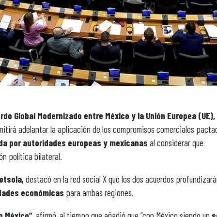
do Global Modernizado entre México y la Unión Europea (UE),
itirá adelantar la aplicación de los compromisos comerciales pacta
da por autoridades europeas y mexicanas
al considerar que
n política bilateral.
etsola,
destacó en la red social X que los dos acuerdos profundizará
idades económicas
para ambas regiones.
n México”
, afirmó, al tiempo que añadió que “con México siendo un
s