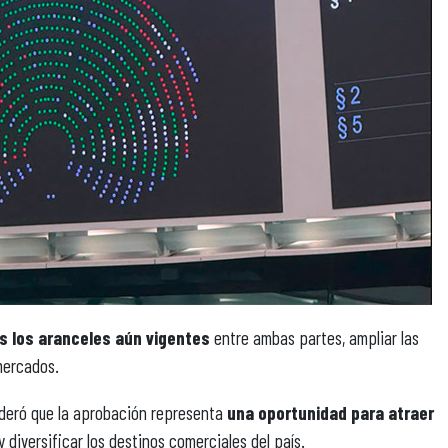
s los aranceles aún vigentes
entre ambas partes, ampliar las
mercados.
ideró que la aprobación representa
una oportunidad para atraer
 diversificar los destinos comerciales del país.