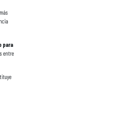
emás
ncia
o para
s entre
tituye