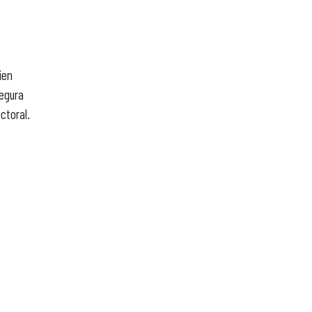
ien
segura
ctoral.