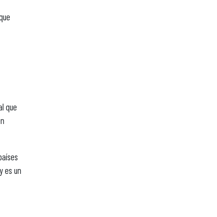
 que
al que
en
países
y es un