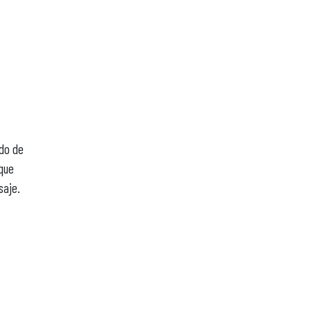
ado de
que
saje.