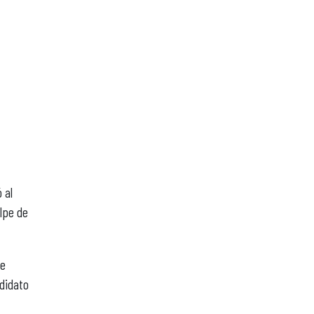
 al
olpe de
se
ndidato