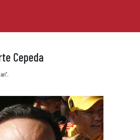
erte Cepeda
tan”.