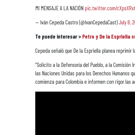
MI MENSAJE A LA NACIÓN
pic.twitter.com/cXpsXRx
— Iván Cepeda Castro (@IvanCepedaCast)
July 8, 
Te puede interesar >
Petro y De la Espriella
Cepeda señaló que De la Espriella planea reprimir l
“Solicito a la Defensoría del Pueblo, a la Comisió
las Naciones Unidas para los Derechos Humanos qu
comienza para Colombia e informen con rigor las ac