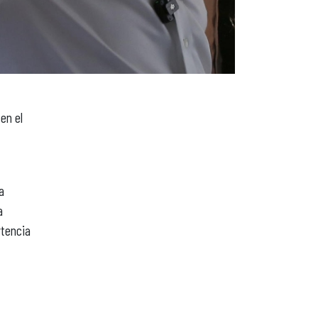
en el
a
a
rtencia