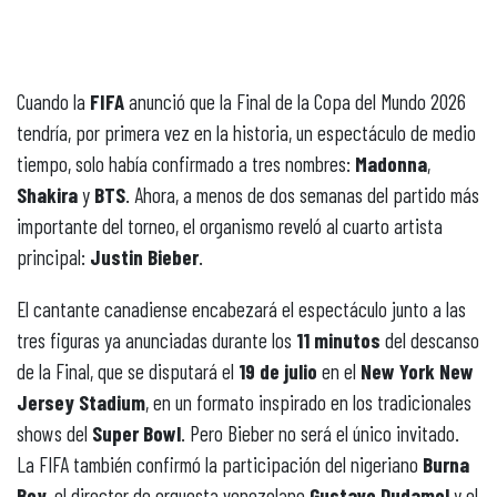
Cuando la
FIFA
anunció que la Final de la Copa del Mundo 2026
tendría, por primera vez en la historia, un espectáculo de medio
tiempo, solo había confirmado a tres nombres:
Madonna
,
Shakira
y
BTS
. Ahora, a menos de dos semanas del partido más
importante del torneo, el organismo reveló al cuarto artista
principal:
Justin Bieber
.
El cantante canadiense encabezará el espectáculo junto a las
tres figuras ya anunciadas durante los
11 minutos
del descanso
de la Final, que se disputará el
19 de julio
en el
New York New
Jersey Stadium
, en un formato inspirado en los tradicionales
shows del
Super Bowl
. Pero Bieber no será el único invitado.
La FIFA también confirmó la participación del nigeriano
Burna
Boy
, el director de orquesta venezolano
Gustavo Dudamel
y el