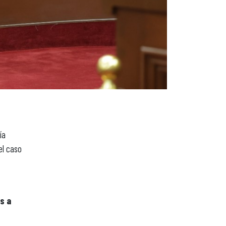
ía
el caso
os a