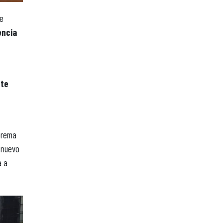
de
encia
nte
uprema
 nuevo
a a