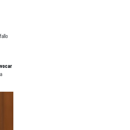
fallo
ovocar
na