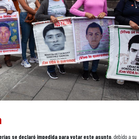
a
rerías se declaró impedida para votar este asunto
, debido a su