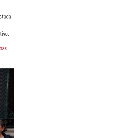
ictada
tivo.
ebas