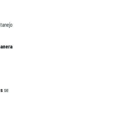
atanejo
manera
os
se