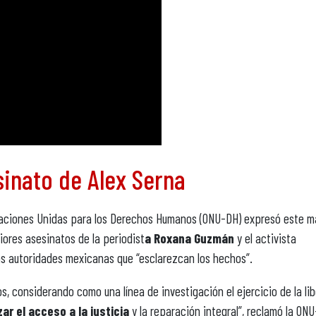
sinato de Alex Serna
 Naciones Unidas para los Derechos Humanos (ONU-DH) expresó este m
iores asesinatos de la periodist
a Roxana Guzmán
y el activista
las autoridades mexicanas que “esclarezcan los hechos”.
s, considerando como una línea de investigación el ejercicio de la li
zar el acceso a la justicia
y la reparación integral”, reclamó la ON