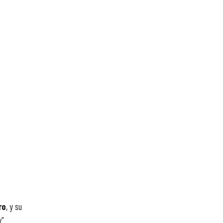
ro
, y su
”.