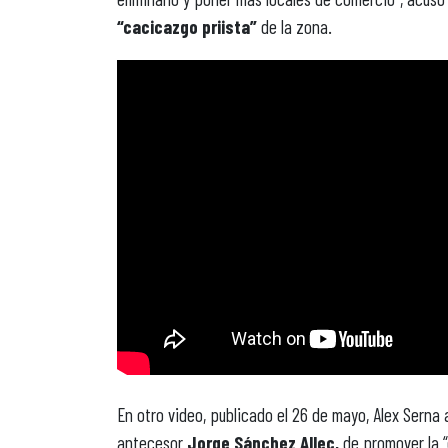
“cacicazgo priista”
de la zona.
En otro video, publicado el 26 de mayo, Alex Serna
antecesor
Jorge Sánchez Allec,
de promover la 