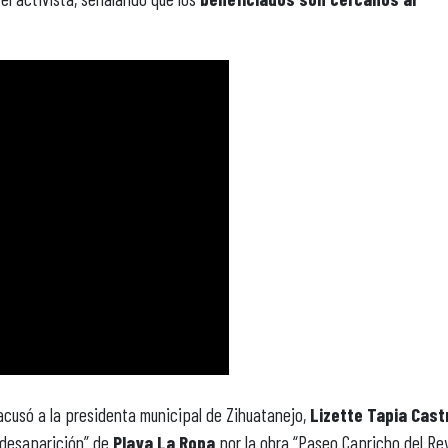
 acusó a la presidenta municipal de Zihuatanejo,
Lizette Tapia Cast
“desaparición” de
Playa La Ropa
por la obra “Paseo Capricho del Rey