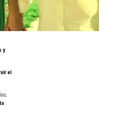
s y
uir el
iso,
to