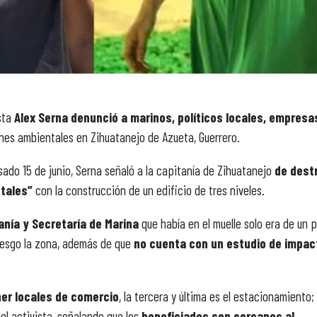
ista
Alex Serna denunció a marinos, políticos locales, empresa
es ambientales en Zihuatanejo de Azueta, Guerrero.
sado 15 de junio, Serna señaló a la capitanía de Zihuatanejo
de destr
tales”
con la construcción de un edificio de tres niveles.
tanía y Secretaría de Marina
que había en el muelle solo era de un p
riesgo la zona, además de que
no cuenta con un estudio de impac
er locales de comercio
, la tercera y última es el estacionamiento;
el activista, señalando que los
beneficiados son cercanos al