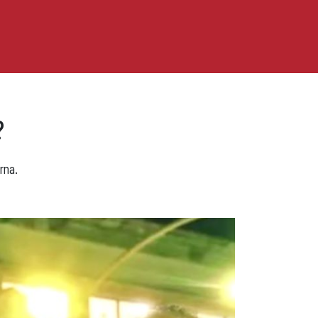
?
rna.